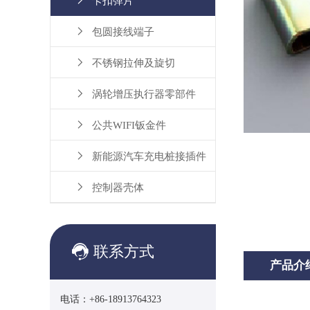

卡扣弹片

包圆接线端子

不锈钢拉伸及旋切

涡轮增压执行器零部件

公共WIFI钣金件

新能源汽车充电桩接插件

控制器壳体

联系方式
产品介
电话：+86-18913764323